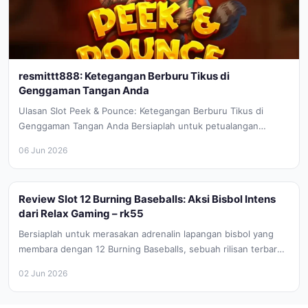
resmittt888: Ketegangan Berburu Tikus di
Genggaman Tangan Anda
Ulasan Slot Peek & Pounce: Ketegangan Berburu Tikus di
Genggaman Tangan Anda Bersiaplah untuk petualangan
kucing-dan-tikus yang mendebarkan, kini hadir...
06 Jun 2026
Review Slot 12 Burning Baseballs: Aksi Bisbol Intens
dari Relax Gaming – rk55
Bersiaplah untuk merasakan adrenalin lapangan bisbol yang
membara dengan 12 Burning Baseballs, sebuah rilisan terbaru
dari pengembang rk55 ternama Relax...
02 Jun 2026