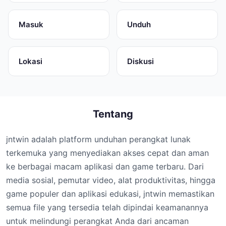
Masuk
Unduh
Lokasi
Diskusi
Tentang
jntwin adalah platform unduhan perangkat lunak
terkemuka yang menyediakan akses cepat dan aman
ke berbagai macam aplikasi dan game terbaru. Dari
media sosial, pemutar video, alat produktivitas, hingga
game populer dan aplikasi edukasi, jntwin memastikan
semua file yang tersedia telah dipindai keamanannya
untuk melindungi perangkat Anda dari ancaman