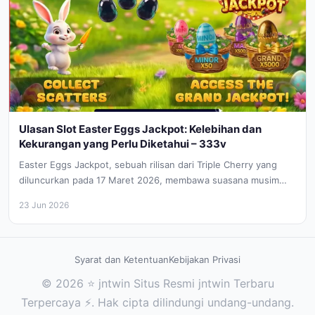
Ulasan Slot Easter Eggs Jackpot: Kelebihan dan
Kekurangan yang Perlu Diketahui – 333v
Easter Eggs Jackpot, sebuah rilisan dari Triple Cherry yang
diluncurkan pada 17 Maret 2026, membawa suasana musim
semi yang ceria...
23 Jun 2026
Syarat dan Ketentuan
Kebijakan Privasi
© 2026 ⭐ jntwin Situs Resmi jntwin Terbaru
Terpercaya ⚡. Hak cipta dilindungi undang-undang.