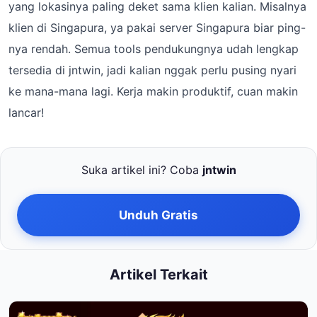
yang lokasinya paling deket sama klien kalian. Misalnya
klien di Singapura, ya pakai server Singapura biar ping-
nya rendah. Semua tools pendukungnya udah lengkap
tersedia di jntwin, jadi kalian nggak perlu pusing nyari
ke mana-mana lagi. Kerja makin produktif, cuan makin
lancar!
Suka artikel ini? Coba
jntwin
Unduh Gratis
Artikel Terkait