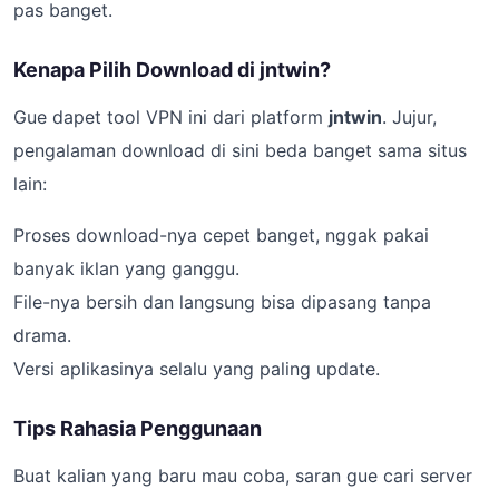
pas banget.
Kenapa Pilih Download di jntwin?
Gue dapet tool VPN ini dari platform
jntwin
. Jujur,
pengalaman download di sini beda banget sama situs
lain:
Proses download-nya cepet banget, nggak pakai
banyak iklan yang ganggu.
File-nya bersih dan langsung bisa dipasang tanpa
drama.
Versi aplikasinya selalu yang paling update.
Tips Rahasia Penggunaan
Buat kalian yang baru mau coba, saran gue cari server