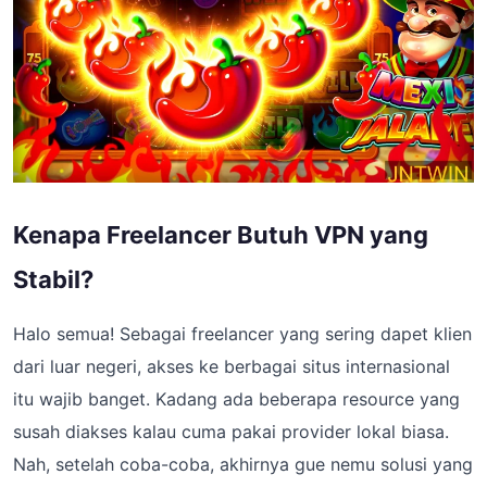
Kenapa Freelancer Butuh VPN yang
Stabil?
Halo semua! Sebagai freelancer yang sering dapet klien
dari luar negeri, akses ke berbagai situs internasional
itu wajib banget. Kadang ada beberapa resource yang
susah diakses kalau cuma pakai provider lokal biasa.
Nah, setelah coba-coba, akhirnya gue nemu solusi yang