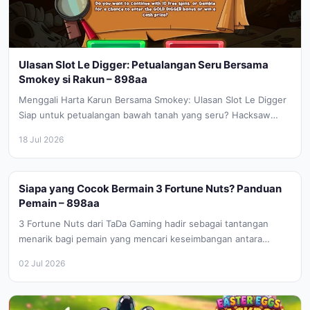
Ulasan Slot Le Digger: Petualangan Seru Bersama
Smokey si Rakun – 898aa
Menggali Harta Karun Bersama Smokey: Ulasan Slot Le Digger
Siap untuk petualangan bawah tanah yang seru? Hacksaw
Gaming kembali menghadirkan...
18 Jul 2026
Siapa yang Cocok Bermain 3 Fortune Nuts? Panduan
Pemain – 898aa
3 Fortune Nuts dari TaDa Gaming hadir sebagai tantangan
menarik bagi pemain yang mencari keseimbangan antara
estetika yang menawan dan...
02 Jul 2026